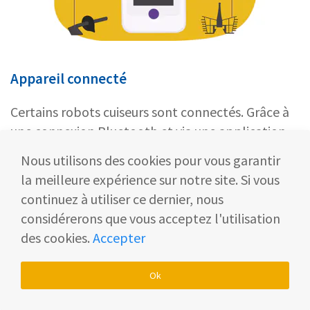
Appareil connecté
Certains robots cuiseurs sont connectés. Grâce à
une connexion Bluetooth et via une application
mobile, vous pouvez
contrôler votre robot à
Nous utilisons des cookies pour vous garantir
distance
depuis votre smartphone ou votre
la meilleure expérience sur notre site. Si vous
tablette 📲
continuez à utiliser ce dernier, nous
considérerons que vous acceptez l'utilisation
Avec cette option, vous aurez
accès à de
des cookies.
Accepter
nombreuses recettes
. Simple et intuitif, vous
aurez toutes les fonctionnalités pour réussir vos
Ok
plats. De plus, la
balance est aussi connectée
pour peser directement vos ingrédients dans le