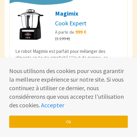
Magimix
Cook Expert
999 €
À partir de
(1.199 €)
Le robot Magimix est parfait pour mélanger des
aliments en toute simplicité ! Haut de gamme, ce
robot cuiseur vous offre toutes les possibilités dont
Nous utilisons des cookies pour vous garantir
vous avez besoin pour préparer vos repas en toute
sérénité.
la meilleure expérience sur notre site. Si vous
continuez à utiliser ce dernier, nous
Acheter sur Amazon
considérerons que vous acceptez l'utilisation
Test et avis
des cookies.
Accepter
Ok
Notre coup de cœur ❤️