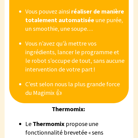
Vous pouvez ainsi
réaliser de manière
totalement automatisée
une purée,
un smoothie, une soupe…
Vous n’avez qu’à mettre vos
ingrédients, lancer le programme et
le robot s’occupe de tout, sans aucune
intervention de votre part !
C’est selon nous la plus grande force
du Magimix 👍
Thermomix:
Le
Thermomix
propose une
fonctionnalité brevetée « sens