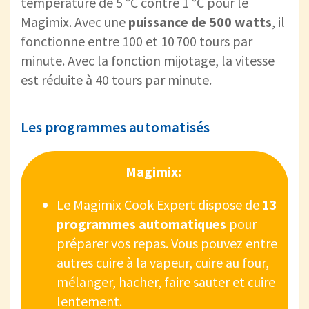
température de 5 °C contre 1 °C pour le
Magimix. Avec une
puissance de 500 watts
, il
fonctionne entre 100 et 10 700 tours par
minute. Avec la fonction mijotage, la vitesse
est réduite à 40 tours par minute.
Les programmes automatisés
Magimix:
Le Magimix Cook Expert dispose de
13
programmes automatiques
pour
préparer vos repas. Vous pouvez entre
autres cuire à la vapeur, cuire au four,
mélanger, hacher, faire sauter et cuire
lentement.