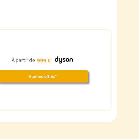
À partir de
999 €
Voir les offres*