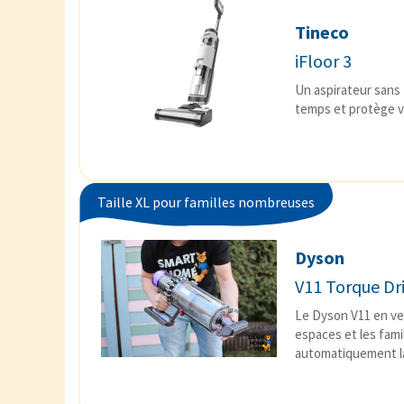
Tineco
iFloor 3
Un aspirateur sans f
temps et protège vo
Taille XL pour familles nombreuses
Dyson
V11 Torque Dri
Le Dyson V11 en ver
espaces et les fami
automatiquement la