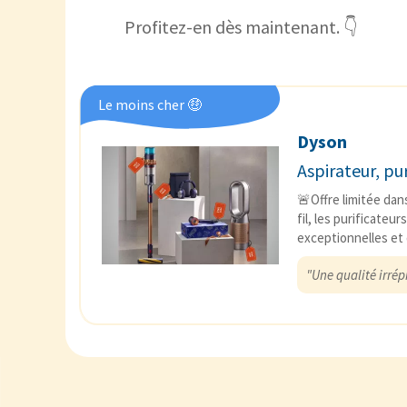
Profitez-en dès maintenant. 👇
Le moins cher 🤑
Dyson
Aspirateur, puri
🚨Offre limitée dan
fil, les purificateu
exceptionnelles et
"Une qualité irrép