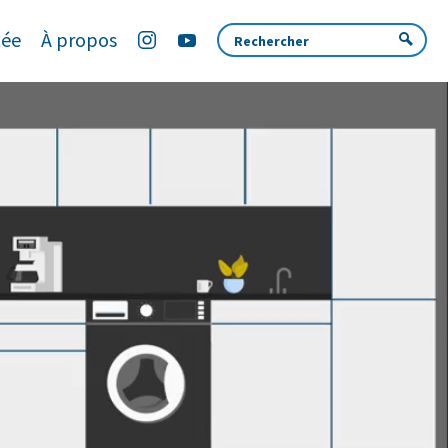
tée
À propos