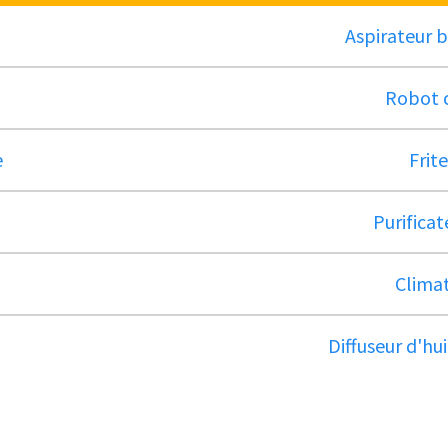
Aspirateur ba
Robot c
e
Frit
Purificat
Climat
Diffuseur d'hui