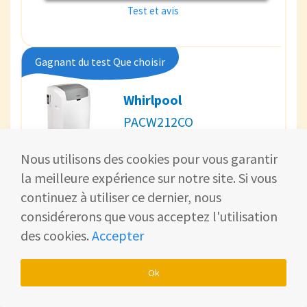
Test et avis
Gagnant du test Que choisir
Whirlpool
PACW212CO
457,01 €
À partir de
Nous utilisons des cookies pour vous garantir
Le climatiseur mobile Whirlpool PACW212CO bénéficie
la meilleure expérience sur notre site. Si vous
d’une technologie avancée comme la fonction 6ème
continuez à utiliser ce dernier, nous
sens. L’appareil adapte automatiquement sa
considérerons que vous acceptez l'utilisation
température et sa vitesse de ventilation ce qui
permet à son utilisateur de bénéficier d’un plus.
des cookies.
Accepter
Acheter maintenant
Ok
Test et avis