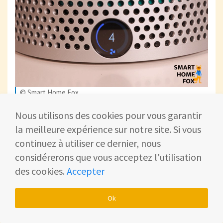
© Smart Home Fox
Nous utilisons des cookies pour vous garantir
Vous pouvez modifier la vitesse du flux
la meilleure expérience sur notre site. Si vous
d'air et passer des niveaux 1 à 10 vers le
continuez à utiliser ce dernier, nous
haut ou vers le bas. D'ailleurs,
les modes
considérerons que vous acceptez l'utilisation
sont affichés sur l'écran LCD 👀
des cookies.
Accepter
Ok
Le minuteur