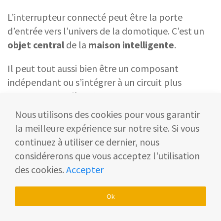
L’interrupteur connecté peut être la porte
d’entrée vers l’univers de la domotique. C’est un
objet central
de la
maison intelligente
.
Il peut tout aussi bien être un composant
indépendant ou s’intégrer à un circuit plus
complexe. En effet, l’interrupteur intelligent
peut parfaitement être un
premier
Nous utilisons des cookies pour vous garantir
investissement
pour connecter votre maison.
la meilleure expérience sur notre site. Si vous
continuez à utiliser ce dernier, nous
Par ailleurs, il peut très bien compléter un
considérerons que vous acceptez l'utilisation
installation domotique préexistante, et
des cookies.
Accepter
s’harmoniser avec d’autres objets connectés tels
que l
es lumières connectées, les prises
Ok
connectées, les caméras de surveillance
connectées ou encore les
climatiseurs