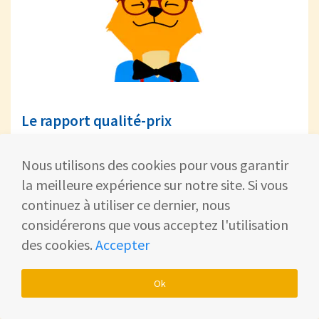
Le rapport qualité-prix
Trouvez le bon compromis entre votre
Nous utilisons des cookies pour vous garantir
budget
et les performances. Un aspirateur
la meilleure expérience sur notre site. Si vous
silencieux et puissant n’est pas
continuez à utiliser ce dernier, nous
nécessairement cher ! 💰
considérerons que vous acceptez l'utilisation
des cookies.
Accepter
Ce type d’appareil est un investissement sur le
long terme. S’il est de bonne qualité, il durera
Ok
pendant de nombreuses années.​