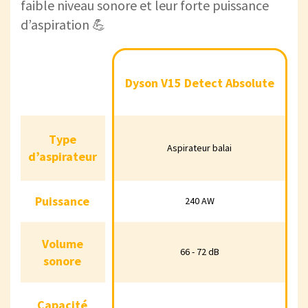
faible niveau sonore et leur forte puissance
d’aspiration 💪
Dyson V15
Tineco Pure One
Dyson V15 Detect Absolute
Detect
S12
Absolute
Type
Type
Aspirateur balai
Aspirateur balai
Aspirateur balai
d’aspirateur
d’aspirateur
Puissance
Puissance
240 AW
145 AW
240 AW
Volume
Volume
66 - 72 dB
66 - 72 dB
59 - 69 dB
sonore
sonore
Capacité
Capacité