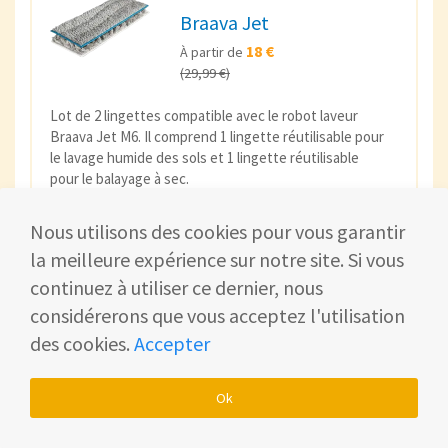
Braava Jet
18 €
À partir de
(29,99 €)
Lot de 2 lingettes compatible avec le robot laveur
Braava Jet M6. Il comprend 1 lingette réutilisable pour
le lavage humide des sols et 1 lingette réutilisable
pour le balayage à sec.
Acheter sur Amazon
Nous utilisons des cookies pour vous garantir
la meilleure expérience sur notre site. Si vous
continuez à utiliser ce dernier, nous
considérerons que vous acceptez l'utilisation
des cookies.
Accepter
Le contrôle du robot nettoyeur iRobot
Ok
Braava Jet M6