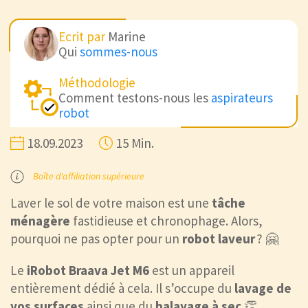
Ecrit par
Marine
Qui
sommes-nous
Méthodologie
Comment testons-nous les
aspirateurs
robot
18.09.2023
15 Min.
Boîte d'affiliation supérieure
Laver le sol de votre maison est une
tâche
ménagère
fastidieuse et chronophage. Alors,
pourquoi ne pas opter pour un
robot laveur
? 🤗
Le
iRobot Braava Jet M6
est un appareil
entièrement dédié à cela. Il s’occupe du
lavage de
vos surfaces
ainsi que du
balayage
à sec
👏