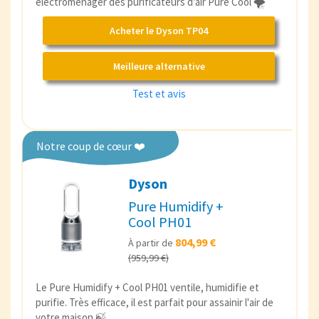
électroménager des purificateurs d'air Pure Cool 🌪️
Acheter le Dyson TP04
Meilleure alternative
Test et avis
Notre coup de cœur ❤️
Dyson
Pure Humidify +
Cool PH01
804,99 €
À partir de
(959,99 €)
Le Pure Humidify + Cool PH01 ventile, humidifie et
purifie. Très efficace, il est parfait pour assainir l'air de
votre maison 🍃