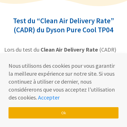
Test du “Clean Air Delivery Rate”
(CADR) du Dyson Pure Cool TP04
Lors du test du
Clean Air Delivery Rate
(CADR)
réalisé par l'
Association of Home Appliance
Manufacturers
(AHAM) et une société de test
Nous utilisons des cookies pour vous garantir
chinoise, les appareils de Dyson ont obtenu des
la meilleure expérience sur notre site. Si vous
résultats de performance plus faibles.
continuez à utiliser ce dernier, nous
considérerons que vous acceptez l'utilisation
des cookies.
Accepter
Dans ces tests, les appareils sont soumis à
des tests de haute performance dans des
Ok
conditions de contraintes maximales.