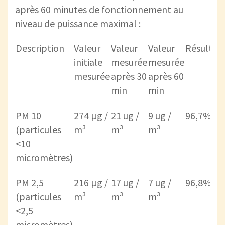
après 60 minutes de fonctionnement au
niveau de puissance maximal :
Description
Valeur
Valeur
Valeur
Résultat
initiale
mesurée
mesurée
mesurée
après 30
après 60
min
min
PM 10
274 µg /
21 ug /
9 ug /
96,7%
(particules
m³
m³
m³
<10
micromètres)
PM 2,5
216 µg /
17 ug /
7 ug /
96,8%
(particules
m³
m³
m³
<2,5
micromètres)