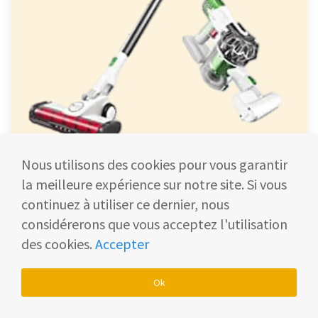
Proscenic
Nous utilisons des cookies pour vous garantir
la meilleure expérience sur notre site. Si vous
P9
continuez à utiliser ce dernier, nous
Pas cher et performant, l'aspirateur sans fil
considérerons que vous acceptez l'utilisation
P9 vous débarrasse des poils d'animaux,
des cookies.
Accepter
de la poussière et autres saletés. Ses
brosses multifonctions nettoient tous les
Ok
recoins de votre logement.